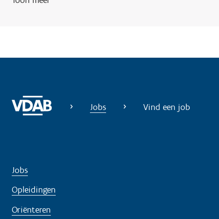
Toon meer
n
o
d
i
g
?
Jobs
Vind een job
Jobs
Opleidingen
Oriënteren