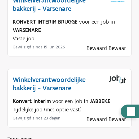
Winkelverantwoordelijke
bakkerij - Varsenare
KONVERT INTERIM BRUGGE
voor een job in
VARSENARE
Vaste job
Gewijzigd sinds 15 jun 2026
Bewaard
Bewaar
Winkelverantwoordelijke
bakkerij - Varsenare
Konvert Interim
voor een job in
JABBEKE
Tijdelijke job (met optie vast)
H
Gewijzigd sinds 23 dagen
Bewaard
Bewaar
u
l
p