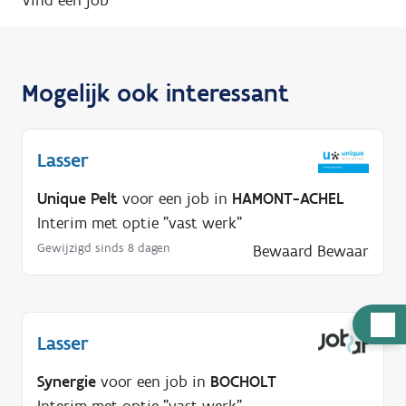
Mogelijk ook interessant
Lasser
Unique Pelt
voor een job in
HAMONT-ACHEL
Interim met optie "vast werk"
Gewijzigd sinds 8 dagen
Bewaard
Bewaar
H
Lasser
u
l
Synergie
voor een job in
BOCHOLT
p
Interim met optie "vast werk"