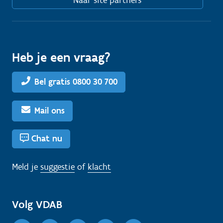
Heb je een vraag?
Bel gratis 0800 30 700
Mail ons
Chat nu
Meld je
suggestie
of
klacht
Volg VDAB