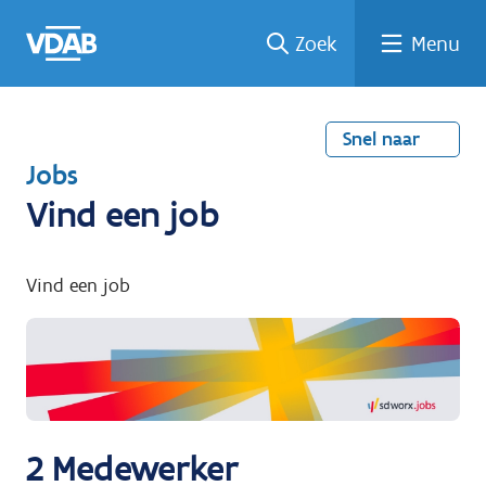
Welke
Terug
Vind
Vind
Ga
Zoek
Menu
naar
naar
een
een
job
home
oplei
past
job
de
inhou
ding
bij
mij?
d
Snel naar
T
Jobs
e
Vind een job
r
u
Vind een job
g
n
a
a
r
2
Medewerker