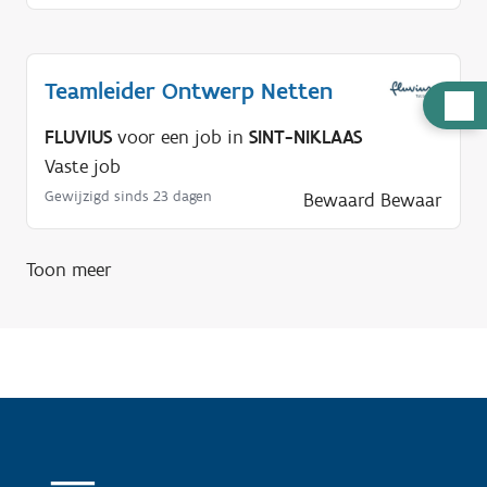
Teamleider Ontwerp Netten
H
u
FLUVIUS
voor een job in
SINT-NIKLAAS
l
Vaste job
p
Gewijzigd sinds 23 dagen
Bewaard
Bewaar
n
o
Toon meer
d
i
g
?