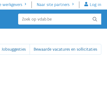
e werkgevers
Naar site partners
Log in
Sluiten
Jobsuggesties
Bewaarde vacatures en sollicitaties