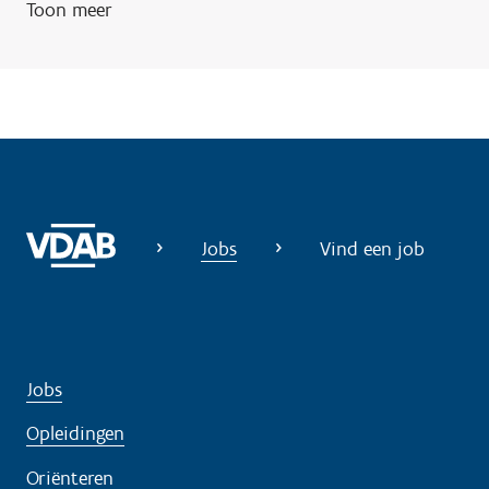
Toon meer
g
?
Jobs
Vind een job
Jobs
Opleidingen
Oriënteren