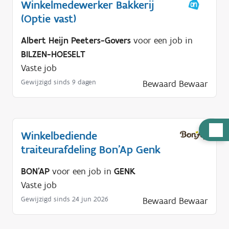
Winkelmedewerker Bakkerij
(Optie vast)
Albert Heijn Peeters-Govers
voor een job in
BILZEN-HOESELT
Vaste job
Gewijzigd sinds 9 dagen
Bewaard
Bewaar
H
Winkelbediende
u
traiteurafdeling Bon'Ap Genk
l
p
BON'AP
voor een job in
GENK
n
Vaste job
o
Gewijzigd sinds 24 jun 2026
Bewaard
Bewaar
d
i