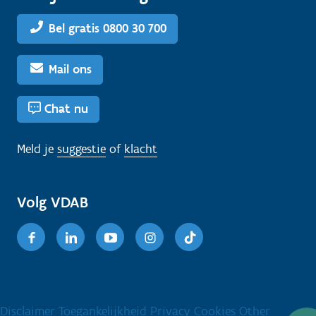
Bel gratis 0800 30 700
Mail ons
Chat nu
Meld je
suggestie
of
klacht
Volg VDAB
Facebook
Linkedin
Youtube
Instagram
TikTok
Disclaimer
Toegankelijkheid
Privacy
Cookies
Other