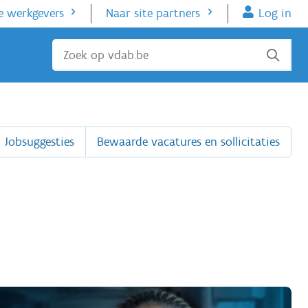
e werkgevers
Naar site partners
Log in
Sluiten
Jobsuggesties
Bewaarde vacatures en sollicitaties