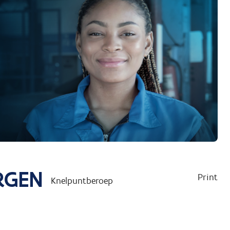
RGEN
Print
Knelpuntberoep