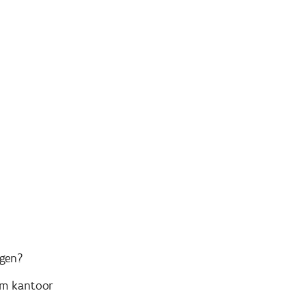
ngen?
rm kantoor