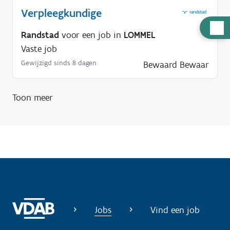
Verpleegkundige
H
Randstad
voor een job in
LOMMEL
u
Vaste job
l
Gewijzigd sinds 8 dagen
Bewaard
Bewaar
p
n
o
Toon meer
d
i
g
?
Jobs
Vind een job