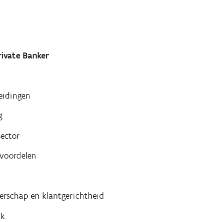
rivate Banker
eidingen
g
sector
 voordelen
rschap en klantgerichtheid
rk