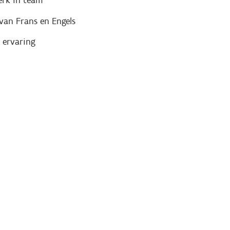
erk in team
van Frans en Engels
 ervaring