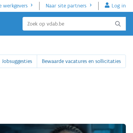
e werkgevers
Naar site partners
Log in
Sluiten
Jobsuggesties
Bewaarde vacatures en sollicitaties