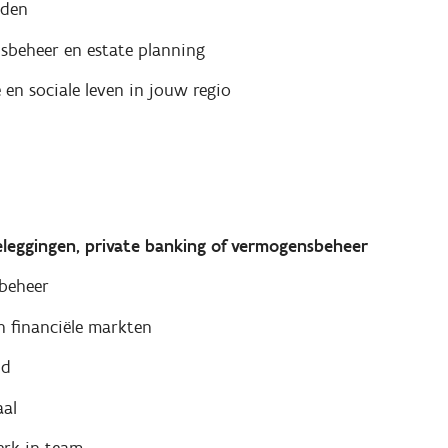
uden
sbeheer en estate planning
en sociale leven in jouw regio
leggingen, private banking of vermogensbeheer
ebeheer
n financiële markten
nd
aal