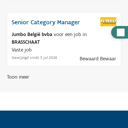
Senior Category Manager
H
Jumbo België bvba
voor een job in
u
BRASSCHAAT
l
Vaste job
p
Gewijzigd sinds 5 jul 2026
Bewaard
Bewaar
n
o
Toon meer
d
i
g
?