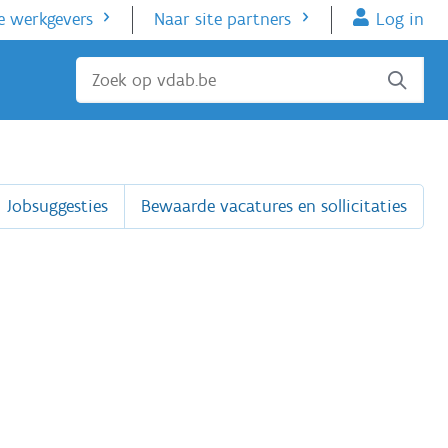
e werkgevers
Naar site partners
Log in
Sluiten
Jobsuggesties
Bewaarde vacatures en sollicitaties