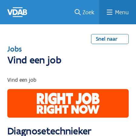
Welke
Terug
Vind
Vind
Ga
Zoek
Menu
naar
naar
een
een
job
home
oplei
past
job
de
inhou
ding
bij
mij?
d
Snel naar
T
Jobs
e
Vind een job
r
u
Vind een job
g
n
a
a
r
Diagnosetechnieker