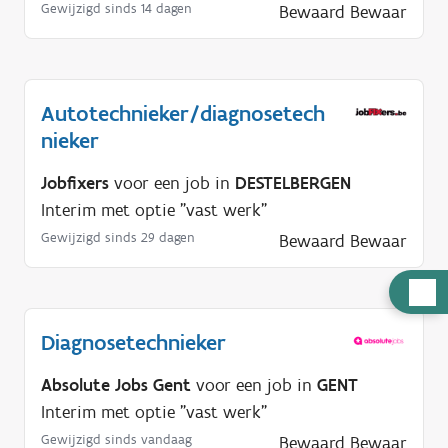
Gewijzigd sinds 14 dagen
Bewaard
Bewaar
Autotechnieker/diagnosetech
nieker
Jobfixers
voor een job in
DESTELBERGEN
Interim met optie "vast werk"
Gewijzigd sinds 29 dagen
Bewaard
Bewaar
H
u
Diagnosetechnieker
l
p
Absolute Jobs Gent
voor een job in
GENT
n
Interim met optie "vast werk"
o
Gewijzigd sinds vandaag
Bewaard
Bewaar