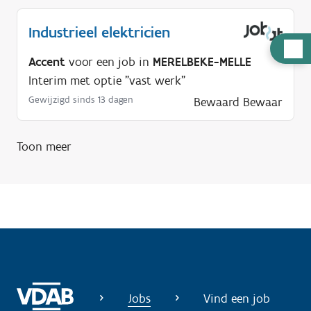
Industrieel elektricien
H
Accent
voor een job in
MERELBEKE-MELLE
u
Interim met optie "vast werk"
l
Gewijzigd sinds 13 dagen
Bewaard
Bewaar
p
n
o
Toon meer
d
i
g
?
Jobs
Vind een job