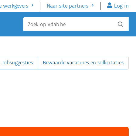
e werkgevers
Naar site partners
Log in
Sluiten
Jobsuggesties
Bewaarde vacatures en sollicitaties