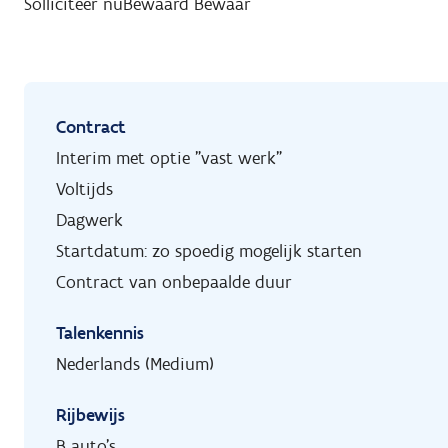
Solliciteer nu
Bewaard
Bewaar
Contract
Interim met optie "vast werk"
Voltijds
Dagwerk
Startdatum: zo spoedig mogelijk starten
Contract van onbepaalde duur
Talenkennis
Nederlands (Medium)
Rijbewijs
B auto's