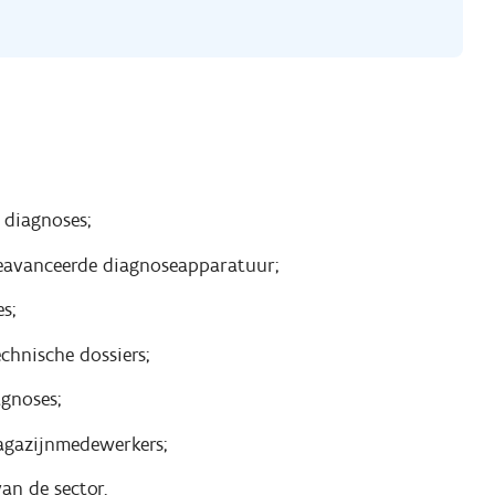
 diagnoses;
eavanceerde diagnoseapparatuur;
s;
chnische dossiers;
gnoses;
agazijnmedewerkers;
an de sector.