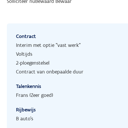
Solliciteer nu
Bewaard
Bewaar
Contract
Interim met optie "vast werk"
Voltijds
2-ploegenstelsel
Contract van onbepaalde duur
Talenkennis
Frans (Zeer goed)
Rijbewijs
B auto's