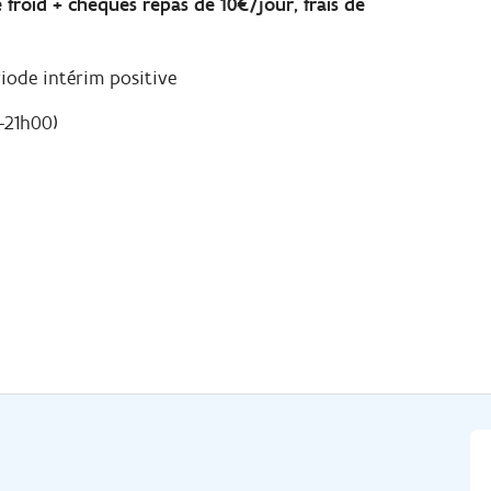
 froid + chèques repas de 10€/jour, frais de
iode intérim positive
-21h00)