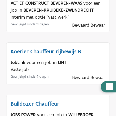
ACTIEF CONSTRUCT BEVEREN-WAAS
voor een
job in
BEVEREN-KRUIBEKE-ZWIJNDRECHT
Interim met optie "vast werk"
Gewijzigd sinds 11 dagen
Bewaard
Bewaar
Koerier Chauffeur rijbewijs B
JobLink
voor een job in
LINT
Vaste job
Gewijzigd sinds 9 dagen
Bewaard
Bewaar
H
u
l
Bulldozer Chauffeur
p
n
JOBS POWER
voor een job in
WILLEBROEK