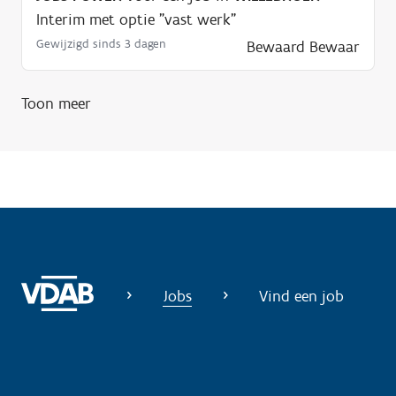
o
Interim met optie "vast werk"
d
Gewijzigd sinds 3 dagen
Bewaard
Bewaar
i
g
Toon meer
?
Jobs
Vind een job