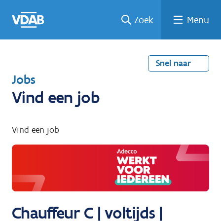
Welke
Terug
Vind
Vind
Ga
Zoek
Menu
naar
naar
een
een
job
home
oplei
past
job
de
inhou
ding
bij
mij?
d
Snel naar
T
Jobs
e
Vind een job
r
u
Vind een job
g
n
a
a
r
Chauffeur C | voltijds |