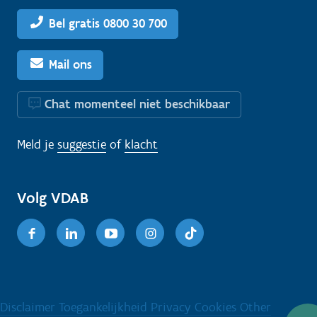
Bel gratis 0800 30 700
Mail ons
Chat momenteel niet beschikbaar
Meld je
suggestie
of
klacht
Volg VDAB
Facebook
Linkedin
Youtube
Instagram
TikTok
Disclaimer
Toegankelijkheid
Privacy
Cookies
Other