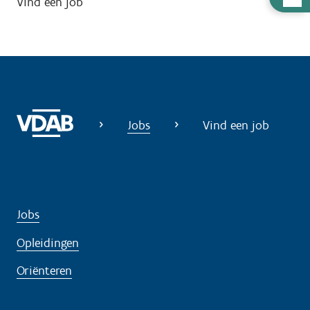
Vind een job
u
l
p
n
o
d
Jobs
Vind een job
i
g
?
Jobs
Opleidingen
Oriënteren