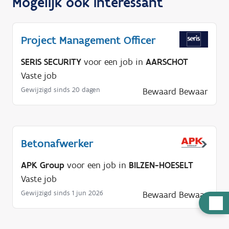
Mogelijk ook interessant
Project Management Officer
SERIS SECURITY
voor een job in
AARSCHOT
Vaste job
Gewijzigd sinds 20 dagen
Bewaard
Bewaar
Betonafwerker
APK Group
voor een job in
BILZEN-HOESELT
Vaste job
Gewijzigd sinds 1 jun 2026
Bewaard
Bewaar
H
u