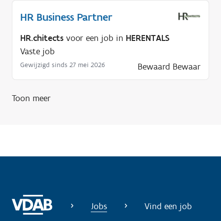
l
p
HR Business Partner
n
HR.chitects
voor een job in
HERENTALS
o
Vaste job
d
Gewijzigd sinds 27 mei 2026
Bewaard
Bewaar
i
g
?
Toon meer
Jobs
Vind een job