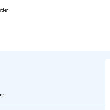
rden.
716