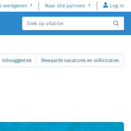
e werkgevers
Naar site partners
Log in
Sluiten
Jobsuggesties
Bewaarde vacatures en sollicitaties