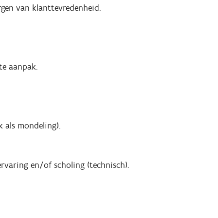
rgen van klanttevredenheid.
te aanpak.
k als mondeling).
ervaring en/of scholing (technisch).