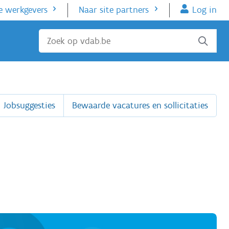
e werkgevers
Naar site partners
Log in
Sluiten
Jobsuggesties
Bewaarde vacatures en sollicitaties