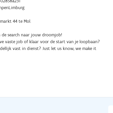
-02858a231
empenLimburg
markt 44 te Mol.
n de search naar jouw droomjob!
we vaste job of klaar voor de start van je loopbaan?
llijk vast in dienst? Just let us know, we make it