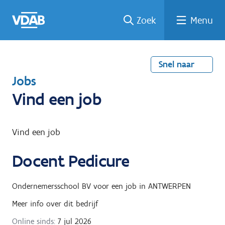
Welke
Terug
Vind
Vind
Ga
Zoek
Menu
naar
naar
een
een
job
home
oplei
past
job
de
inhou
ding
bij
mij?
d
Snel naar
T
Jobs
e
Vind een job
r
u
Vind een job
g
Docent Pedicure
n
a
Ondernemersschool BV
voor een job in
ANTWERPEN
a
Meer info over dit bedrijf
r
Online sinds:
7 jul 2026