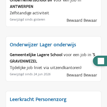
Ondernemersschool BV
voor een job in
ANTWERPEN
Zelfstandige activiteit
Gewijzigd sinds gisteren
Bewaard
Bewaar
Onderwijzer Lager onderwijs
Gemeentelijke Lagere School
voor een job in
'S
H
GRAVENWEZEL
u
Tijdelijke job (niet via uitzendkantoren)
l
Gewijzigd sinds 24 jun 2026
Bewaard
Bewaar
p
n
o
Leerkracht Personenzorg
d
i