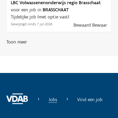
LBC Volwassenenonderwijs regio Brasschaat
g
voor een job in
BRASSCHAAT
?
Tijdelijke job (met optie vast)
Gewijzigd sinds 7 jul 2026
Bewaard
Bewaar
Toon meer
Jobs
Vind een job