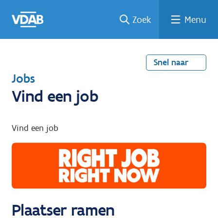
Welke
Terug
Vind
Vind
Ga
Zoek
Menu
naar
naar
een
een
job
home
oplei
past
job
de
inhou
ding
bij
mij?
d
Snel naar
T
Jobs
e
Vind een job
r
u
Vind een job
g
n
a
a
r
Plaatser ramen