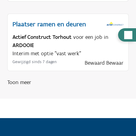
Plaatser ramen en deuren
H
Actief Construct Torhout
voor een job in
u
ARDOOIE
l
Interim met optie "vast werk"
p
Gewijzigd sinds 7 dagen
Bewaard
Bewaar
n
o
Toon meer
d
i
g
?