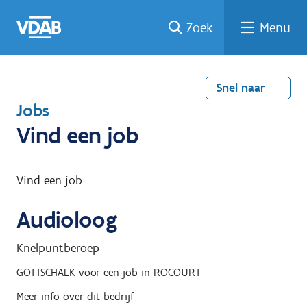
Welke
Terug
Vind
Vind
Ga
Zoek
Menu
naar
naar
een
een
job
home
oplei
past
job
de
inhou
ding
bij
mij?
d
Snel naar
T
Jobs
e
Vind een job
r
u
Vind een job
g
Audioloog
n
a
Knelpuntberoep
a
GOTTSCHALK
voor een job in
ROCOURT
r
Meer info over dit bedrijf