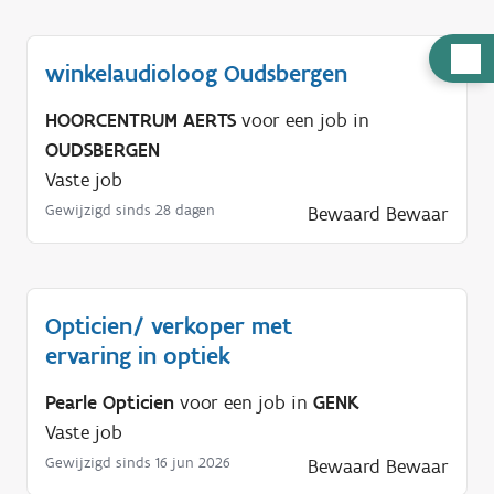
H
winkelaudioloog Oudsbergen
u
l
HOORCENTRUM AERTS
voor een job in
p
OUDSBERGEN
n
Vaste job
o
Gewijzigd sinds 28 dagen
Bewaard
Bewaar
d
i
g
Opticien/ verkoper met
?
ervaring in optiek
Pearle Opticien
voor een job in
GENK
Vaste job
Gewijzigd sinds 16 jun 2026
Bewaard
Bewaar