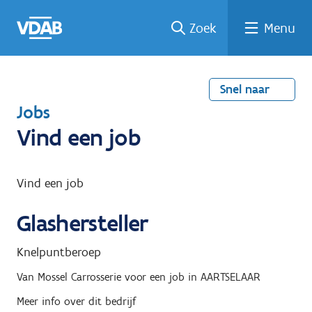
Welke
Terug
Vind
Vind
Ga
Zoek
Menu
naar
naar
een
een
job
home
oplei
past
job
de
inhou
ding
bij
mij?
d
Snel naar
T
Jobs
e
Vind een job
r
u
Vind een job
g
Glashersteller
n
a
Knelpuntberoep
a
Van Mossel Carrosserie
voor een job in
AARTSELAAR
r
Meer info over dit bedrijf