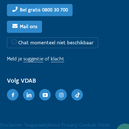
Bel gratis 0800 30 700
Mail ons
Chat momenteel niet beschikbaar
Meld je
suggestie
of
klacht
Volg VDAB
Facebook
Linkedin
Youtube
Instagram
TikTok
Disclaimer
Toegankelijkheid
Privacy
Cookies
Other