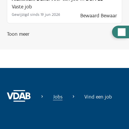
Vaste job
Gewijzigd sinds 19 jun 2026
Bewaard
Bewaar
H
Toon meer
u
l
p
n
o
d
i
g
Jobs
Vind een job
?