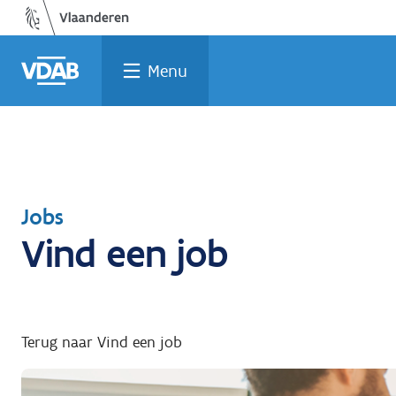
Welke
Terug
Vind
Vind
Ga
naar
naar
een
een
job
opleiding
home
past
job
de
Menu
inhoud
bij
mij?
Terug
Jobs
Vind een job
naar
Terug naar Vind een job