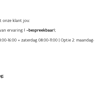
 onze klant jou:
van ervaring ( =
bespreekbaar
);
8:00-16:00 + zaterdag 08:00-11:00 | Optie 2: maandag-
g;