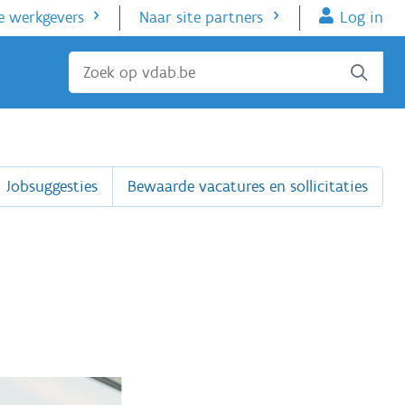
e werkgevers
Naar site partners
Log in
Sluiten
Jobsuggesties
Bewaarde vacatures en sollicitaties