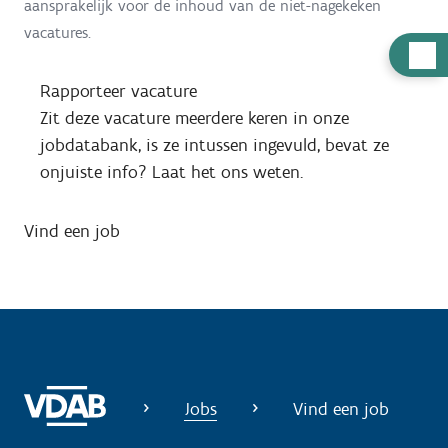
aansprakelijk voor de inhoud van de niet-nagekeken
vacatures.
H
u
Rapporteer vacature
l
Zit deze vacature meerdere keren in onze
p
jobdatabank, is ze intussen ingevuld, bevat ze
n
onjuiste info? Laat het ons weten.
o
d
Vind een job
i
g
?
Jobs
Vind een job