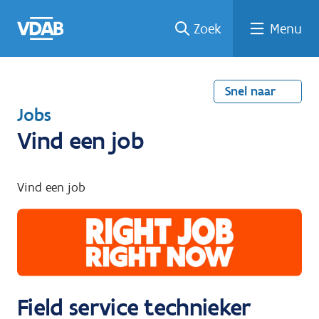
Welke
Terug
Vind
Vind
Ga
Zoek
Menu
naar
naar
een
een
job
home
oplei
past
job
de
inhou
ding
bij
mij?
d
Snel naar
T
Jobs
e
Vind een job
r
u
Vind een job
g
n
a
a
r
Field service technieker