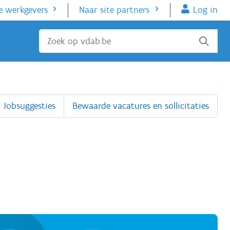
e werkgevers
Naar site partners
Log in
Sluiten
Jobsuggesties
Bewaarde vacatures en sollicitaties