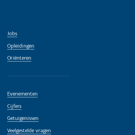
l
p
n
o
Jobs
d
i
Opleidingen
g
Oriënteren
?
Evenementen
Cijfers
Getuigenissen
Veelgestelde vragen