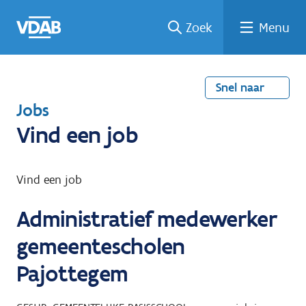
Welke
Terug
Vind
Vind
Ga
Zoek
Menu
naar
naar
een
een
job
home
oplei
past
job
de
inhou
ding
bij
mij?
d
Snel naar
T
Jobs
e
Vind een job
r
u
Vind een job
g
Administratief medewerker
n
a
gemeentescholen
a
Pajottegem
r