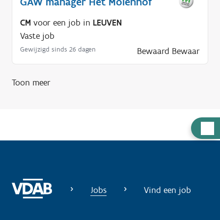
GAW manager Het Molenhof
CM
voor een job in
LEUVEN
Vaste job
Gewijzigd sinds 26 dagen
Bewaard
Bewaar
Toon meer
H
u
l
p
n
Jobs
Vind een job
o
d