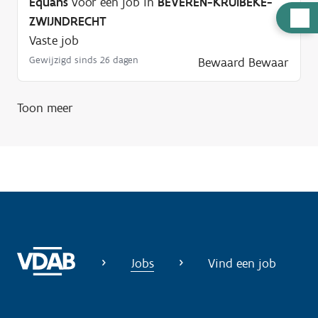
Equans
voor een job in
BEVEREN-KRUIBEKE-
H
ZWIJNDRECHT
u
Vaste job
l
Gewijzigd sinds 26 dagen
Bewaard
Bewaar
p
n
Toon meer
o
d
i
g
?
Jobs
Vind een job