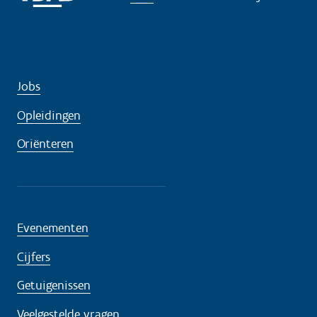
d
i
g
?
Jobs
Opleidingen
Oriënteren
Evenementen
Cijfers
Getuigenissen
Veelgestelde vragen