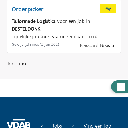
Orderpicker
Tailormade Logistics
voor een job in
DESTELDONK
Tijdelijke job (niet via uitzendkantoren)
Gewijzigd sinds 12 jun 2026
Bewaard
Bewaar
Toon meer
H
u
l
p
n
o
Jobs
Vind een job