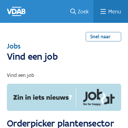
Welke
Terug
Vind
Vind
Ga
Zoek
Menu
naar
naar
een
een
job
home
oplei
past
job
de
inhou
ding
bij
mij?
d
Snel naar
T
Jobs
e
Vind een job
r
u
Vind een job
g
n
a
a
r
Orderpicker plantensector