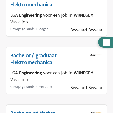
Elektromechanica
LGA Engineering
voor een job in
WIJNEGEM
Vaste job
Gewijzigd sinds 15 dagen
Bewaard
Bewaar
H
u
Bachelor/ graduaat
l
Elektromechanica
p
n
LGA Engineering
voor een job in
WIJNEGEM
o
Vaste job
d
Gewijzigd sinds 4 mei 2026
Bewaard
Bewaar
i
g
?