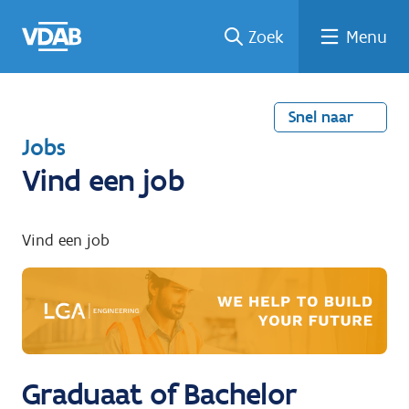
Welke
Terug
Vind
Vind
Ga
Zoek
Menu
naar
naar
een
een
job
home
oplei
past
job
de
inhou
ding
bij
mij?
d
Snel naar
T
Jobs
e
Vind een job
r
u
Vind een job
g
n
a
a
r
Graduaat of Bachelor