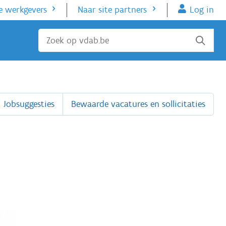
e werkgevers
Naar site partners
Log in
Sluiten
Jobsuggesties
Bewaarde vacatures en sollicitaties