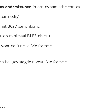
ms ondersteunen
in een dynamische context.
waar nodig.
r het BCSD samenkomt.
st op minimaal B1-B3-niveau.
oor de functie (zie formele
 van het gevraagde niveau (zie formele
eren