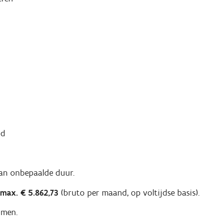
nd
an onbepaalde duur.
 max. € 5.862,73
(bruto per maand, op voltijdse basis).
omen.