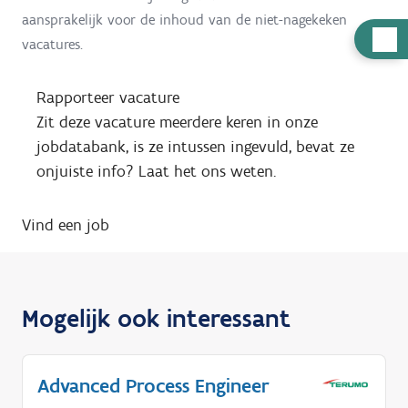
aansprakelijk voor de inhoud van de niet-nagekeken
H
vacatures.
u
l
Rapporteer vacature
p
Zit deze vacature meerdere keren in onze
n
jobdatabank, is ze intussen ingevuld, bevat ze
o
onjuiste info? Laat het ons weten.
d
i
Vind een job
g
?
Mogelijk ook interessant
Advanced Process Engineer