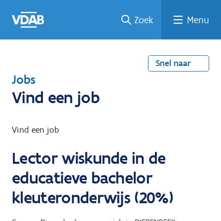
Welke
Terug
Vind
Vind
Ga
Zoek
Menu
naar
naar
een
een
job
home
oplei
past
job
de
inhou
ding
bij
mij?
d
Snel naar
T
Jobs
e
Vind een job
r
u
Vind een job
g
Lector wiskunde in de
n
a
educatieve bachelor
a
kleuteronderwijs (20%)
r