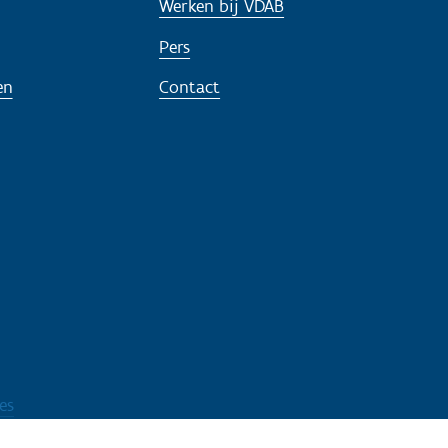
Werken bij VDAB
Pers
en
Contact
es