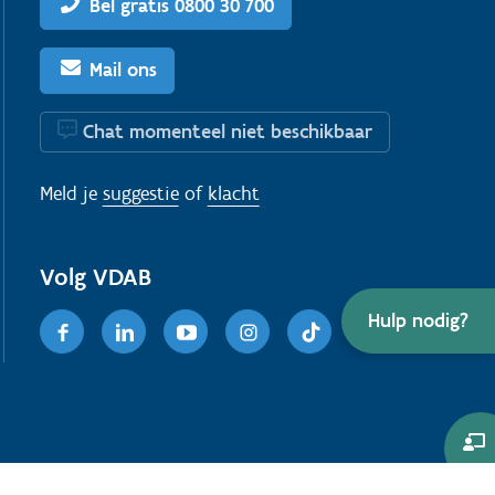
Bel gratis 0800 30 700
Mail ons
Chat momenteel niet beschikbaar
Meld je
suggestie
of
klacht
Volg VDAB
Hulp nodig?
Facebook
Linkedin
Youtube
Instagram
TikTok
Co-
Brows