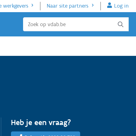
e werkgevers
Naar site partners
Log in
Sluiten
Heb je een vraag?