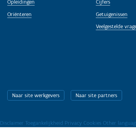
Opleidingen
Cijfers
Oriënteren
Getuigenissen
Veelgestelde vrag
Naar site werkgevers
Naar site partners
Disclaimer
Toegankelijkheid
Privacy
Cookies
Other languag