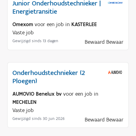
Junior Onderhoudstechnieker |
n
Energietransitie
o
d
Omexom
voor een job in
KASTERLEE
i
Vaste job
g
Gewijzigd sinds 13 dagen
Bewaard
Bewaar
?
Onderhoudstechnieker (2
Ploegen)
AUMOVIO Benelux bv
voor een job in
MECHELEN
Vaste job
Gewijzigd sinds 30 jun 2026
Bewaard
Bewaar