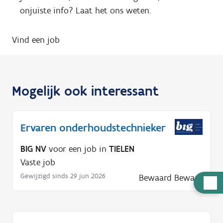
onjuiste info? Laat het ons weten.
Vind een job
Mogelijk ook interessant
Ervaren onderhoudstechnieker
BIG NV
voor een job in
TIELEN
Vaste job
Gewijzigd sinds 29 jun 2026
Bewaard
Bewaar
H
u
l
p