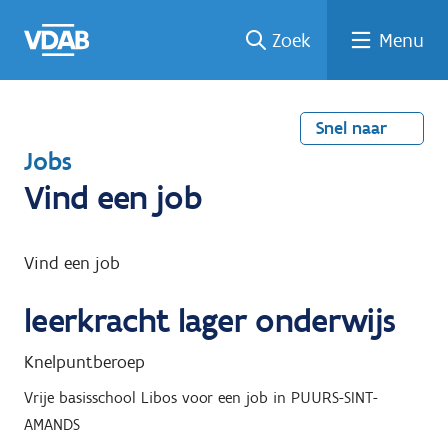
Welke
Terug
Vind
Vind
Ga
Zoek
Menu
naar
naar
een
een
job
home
oplei
past
job
de
inhou
ding
bij
mij?
d
Snel naar
T
Jobs
e
Vind een job
r
u
Vind een job
g
leerkracht lager onderwijs
n
a
Knelpuntberoep
a
Vrije basisschool Libos
voor een job in
PUURS-SINT-
r
AMANDS