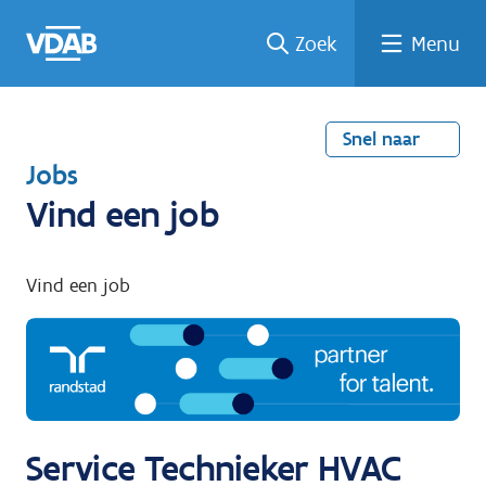
Welke
Terug
Vind
Vind
Ga
Zoek
Menu
naar
naar
een
een
job
home
oplei
past
job
de
inhou
ding
bij
mij?
d
Snel naar
T
Jobs
e
Vind een job
r
u
Vind een job
g
n
a
a
r
Service Technieker HVAC