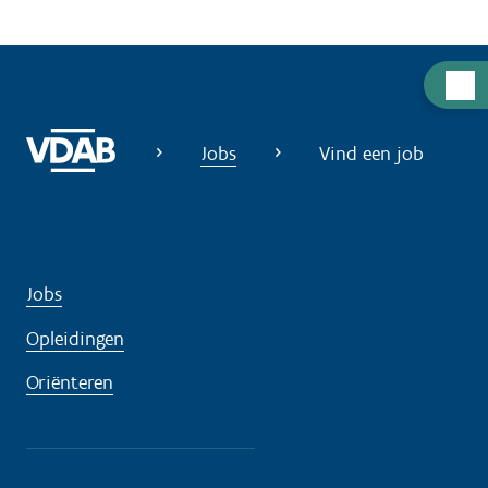
H
u
l
Jobs
Vind een job
p
n
o
d
i
Jobs
g
Opleidingen
?
Oriënteren