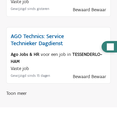
Vaste job
Gewijzigd sinds gisteren
Bewaard
Bewaar
AGO Technics: Service
Technieker Dagdienst
H
u
Ago Jobs & HR
voor een job in
TESSENDERLO-
l
HAM
p
Vaste job
n
Gewijzigd sinds 15 dagen
Bewaard
Bewaar
o
d
Toon meer
i
g
?