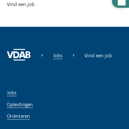
H
Vind een job
u
l
p
n
o
d
i
Jobs
Vind een job
g
?
Jobs
Opleidingen
Oriënteren