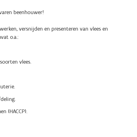
rvaren beenhouwer!
werken, versnijden en presenteren van vlees en
at o.a.:
soorten vlees.
uterie.
deling.
men (HACCP).