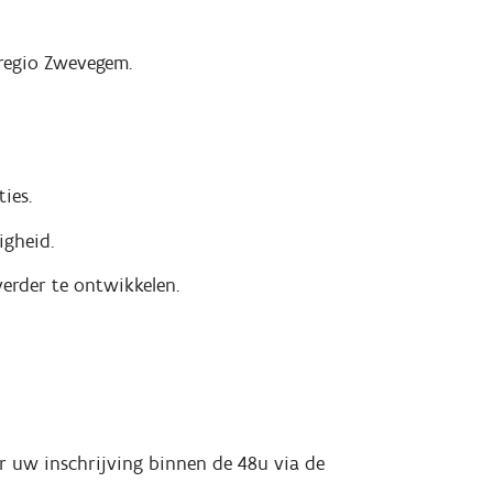
regio Zwevegem.
ies.
igheid.
erder te ontwikkelen.
eer uw inschrijving binnen de 48u via de