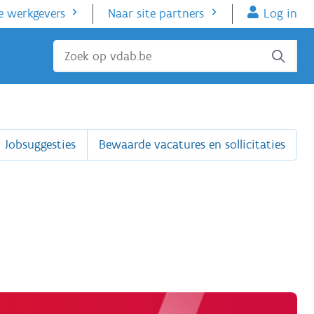
e werkgevers
Naar site partners
Log in
Sluiten
Jobsuggesties
Bewaarde vacatures en sollicitaties