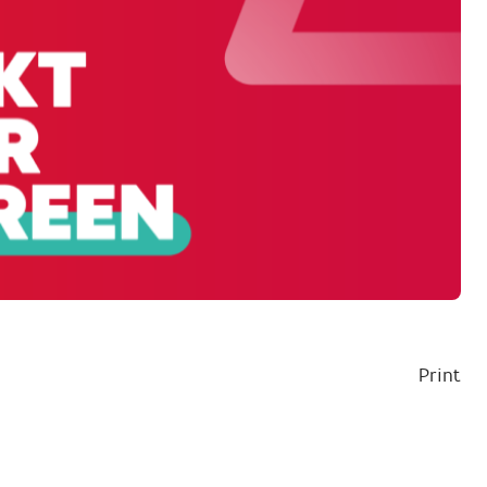
Print