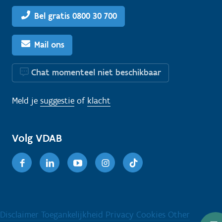
Bel gratis 0800 30 700
Mail ons
Chat momenteel niet beschikbaar
Meld je
suggestie
of
klacht
Volg VDAB
Facebook
Linkedin
Youtube
Instagram
TikTok
Disclaimer
Toegankelijkheid
Privacy
Cookies
Other