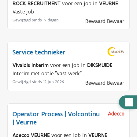
ROCK RECRUITMENT
voor een job in
VEURNE
Vaste job
Gewijzigd sinds 19 dagen
Bewaard
Bewaar
Service technieker
Vivaldis Interim
voor een job in
DIKSMUIDE
Interim met optie "vast werk"
Gewijzigd sinds 12 jun 2026
Bewaard
Bewaar
H
u
Operator Process | Volcontinu
l
| Veurne
p
n
Adecco VEURNE
voor een job in
VEURNE