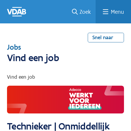
Welke
Terug
Vind
Vind
Ga
Zoek
Menu
naar
naar
een
een
job
home
oplei
past
job
de
inhou
ding
bij
mij?
d
Snel naar
T
Jobs
e
Vind een job
r
u
Vind een job
g
n
a
a
r
Technieker | Onmiddellijk