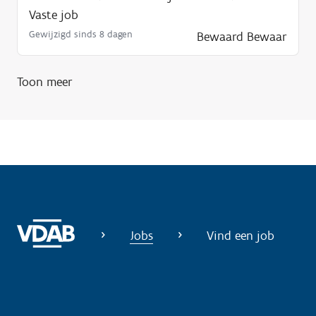
o
Vaste job
d
Gewijzigd sinds 8 dagen
Bewaard
Bewaar
i
g
Toon meer
?
Jobs
Vind een job