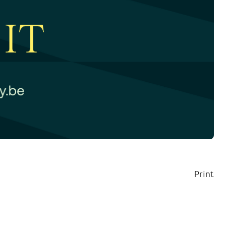
Print