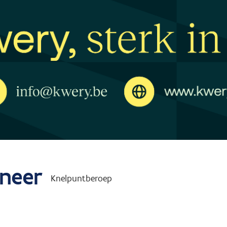
ineer
Knelpuntberoep