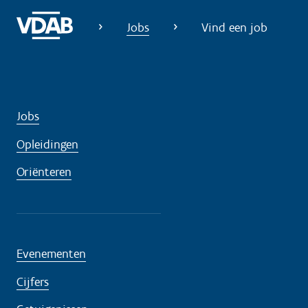
?
Jobs
Vind een job
Jobs
Opleidingen
Oriënteren
Evenementen
Cijfers