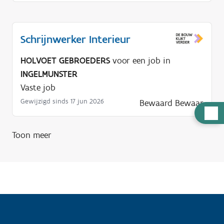
Schrijnwerker Interieur
HOLVOET GEBROEDERS
voor een job in
INGELMUNSTER
Vaste job
Gewijzigd sinds 17 jun 2026
Bewaard
Bewaar
H
u
Toon meer
l
p
n
o
d
i
g