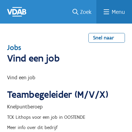
Welke
Terug
Vind
Vind
Ga
Zoek
Menu
naar
naar
een
een
job
home
oplei
past
job
de
inhou
ding
bij
mij?
d
Snel naar
T
Jobs
e
Vind een job
r
u
Vind een job
g
Teambegeleider (M/V/X)
n
a
Knelpuntberoep
a
TCK Lithops
voor een job in
OOSTENDE
r
Meer info over dit bedrijf