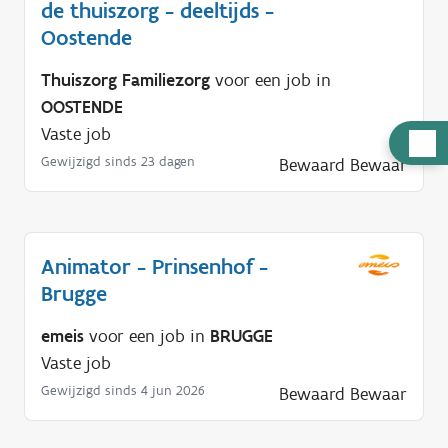
de thuiszorg - deeltijds -
Oostende
Thuiszorg Familiezorg
voor een job in
OOSTENDE
Vaste job
H
Gewijzigd sinds 23 dagen
Bewaard
Bewaar
u
l
p
n
Animator - Prinsenhof -
o
Brugge
d
i
emeis
voor een job in
BRUGGE
g
Vaste job
?
Gewijzigd sinds 4 jun 2026
Bewaard
Bewaar