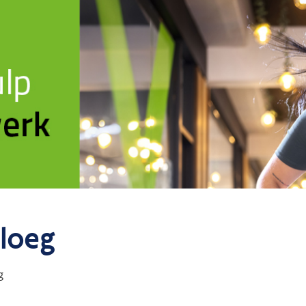
ploeg
g