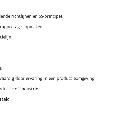
ende richtlijnen en 5S-principes.
n rapportages opmaken.
elijn.
e:
waardig door ervaring in een productieomgeving.
ductie of industrie.
steld
.
t
.