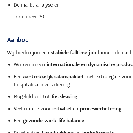
De markt analyseren
Toon meer (5)
Aanbod
Wij bieden jou een
stabiele fulltime job
binnen de nacht
Werken in een
internationale en dynamische produ
Een
aantrekkelijk salarispakket
met extralegale voord
hospitalisatieverzekering.
Mogelijkheid tot
fietsleasing
.
Veel ruimte voor
initiatief
en
procesverbetering
.
Een
gezonde work-life balance
.
Regelmatige
teambuildings
en
bedrijfsevents
.