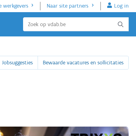
e werkgevers
Naar site partners
Log in
Sluiten
Jobsuggesties
Bewaarde vacatures en sollicitaties