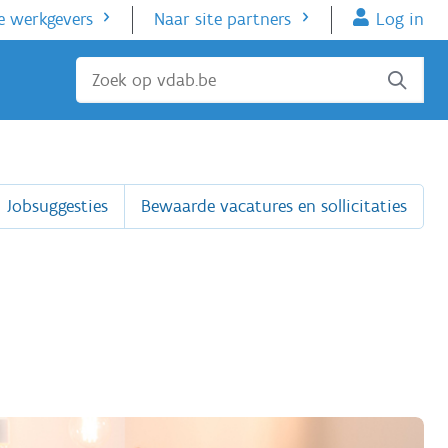
e werkgevers
Naar site partners
Log in
Sluiten
Jobsuggesties
Bewaarde vacatures en sollicitaties