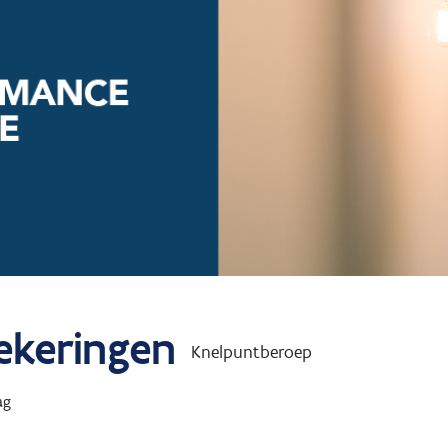
ekeringen
Knelpuntberoep
ag