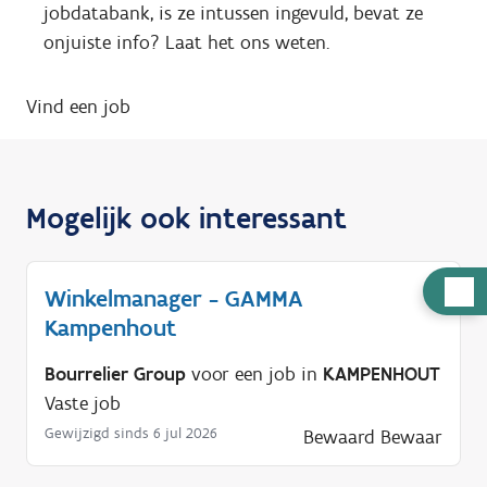
jobdatabank, is ze intussen ingevuld, bevat ze
onjuiste info? Laat het ons weten.
Vind een job
Mogelijk ook interessant
H
Winkelmanager - GAMMA
u
Kampenhout
l
Bourrelier Group
voor een job in
KAMPENHOUT
p
Vaste job
n
Gewijzigd sinds 6 jul 2026
o
Bewaard
Bewaar
d