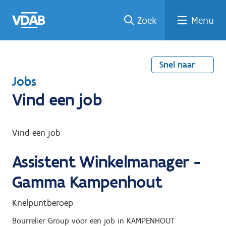
Welke
Terug
Vind
Vind
Ga
Zoek
Menu
naar
naar
een
een
job
home
oplei
past
job
de
inhou
ding
bij
mij?
d
Snel naar
T
Jobs
e
Vind een job
r
u
Vind een job
g
Assistent Winkelmanager -
n
a
Gamma Kampenhout
a
Knelpuntberoep
r
Bourrelier Group
voor een job in
KAMPENHOUT