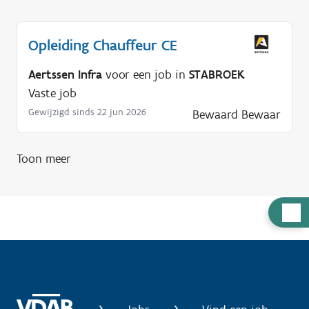
Opleiding Chauffeur CE
Aertssen Infra
voor een job in
STABROEK
Vaste job
Gewijzigd sinds 22 jun 2026
Bewaard
Bewaar
Toon meer
H
u
l
p
n
o