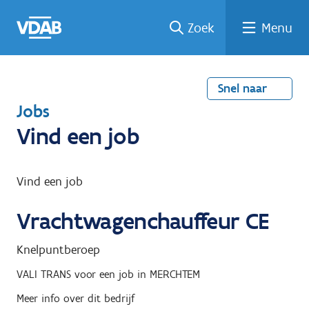
Welke
Terug
Vind
Vind
Ga
Zoek
Menu
naar
naar
een
een
job
home
oplei
past
job
de
inhou
ding
bij
mij?
d
Snel naar
T
Jobs
e
Vind een job
r
u
Vind een job
g
Vrachtwagenchauffeur CE
n
a
Knelpuntberoep
a
VALI TRANS
voor een job in
MERCHTEM
r
Meer info over dit bedrijf