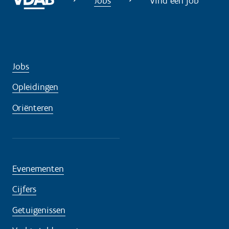
Jobs
Vind een job
d
i
g
?
Jobs
Opleidingen
Oriënteren
Evenementen
Cijfers
Getuigenissen