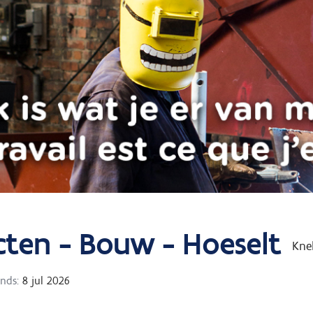
cten - Bouw - Hoeselt
Kne
inds:
8 jul 2026