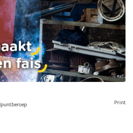
Print
lpuntberoep