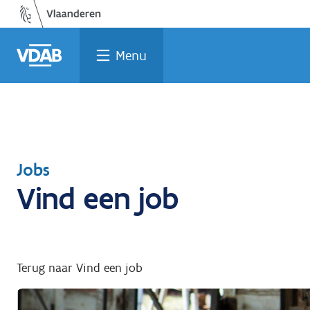
Welke
Terug
Vind
Vind
Ga
naar
naar
een
een
job
opleiding
home
past
job
de
Menu
inhoud
bij
mij?
Terug
Jobs
Vind een job
naar
Terug naar Vind een job