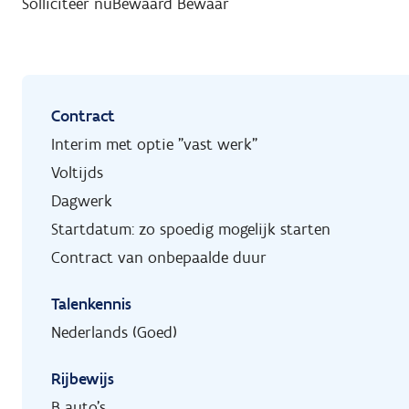
Solliciteer nu
Bewaard
Bewaar
Contract
Interim met optie "vast werk"
Voltijds
Dagwerk
Startdatum: zo spoedig mogelijk starten
Contract van onbepaalde duur
Talenkennis
Nederlands (Goed)
Rijbewijs
B auto's