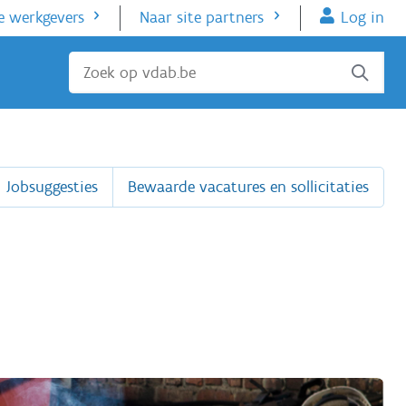
e werkgevers
Naar site partners
Log in
Sluiten
Jobsuggesties
Bewaarde vacatures en sollicitaties