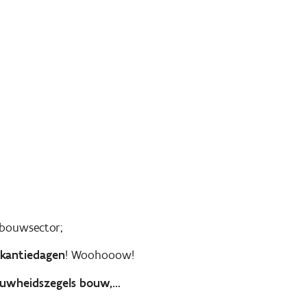
 bouwsector;
akantiedagen
! Woohooow!
uwheidszegels bouw,...